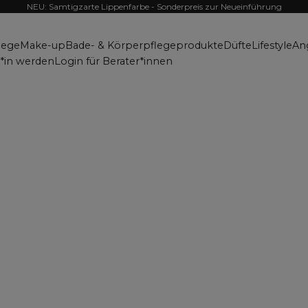
NEU: Samtigzarte Lippenfarbe - Sonderpreis zur Neueinführung
lege
Make-up
Bade- & Körperpflegeprodukte
Düfte
Lifestyle
An
r*in werden
Login für Berater*innen