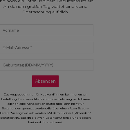
nd noch ein Extra: Trag dein Geburtsdatum ein.
An deinem großen Tag wartet eine kleine
Überraschung auf dich.
irst name
mail address
eburtstag (DD/MM/YYYY)
Absenden
Das Angebot gilt nur für Neukund*innen bei ihrer ersten
Bestellung. Es ist ausschließlich für die Lieferung nach Hause
oder an eine Abholstation gültig und kann nicht für
Bestellungen genutzt werden, die über einen Avon Beauty-
Berater*in abgewickelt werden. Mit dem Klick auf „Absenden“
bestätigst du, dass du die Avon-Datenschutzerklärung gelesen
hast und ihr zustimmst.