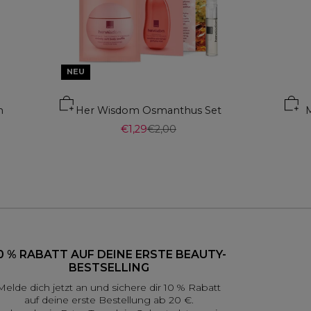
NEU
In den Warenkorb
m
Her Wisdom Osmanthus Set
L'A
Angebot
Regulärer Preis
€1,29
€2,00
0 % RABATT AUF DEINE ERSTE BEAUTY-
BESTSELLING
Melde dich jetzt an und sichere dir 10 % Rabatt
auf deine erste Bestellung ab 20 €.