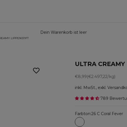
Dein Warenkorb ist leer
REAMY LIPPENSTIFT
ULTRA CREAMY L
Angebot
€8,99
(€2.497,22/kg)
inkl. MwSt., exkl. Versand
789 Bewert
Farbton:
26 C Coral Fever
26 C Coral Fever
28 C Red Suprem
39 C Hot Plu
42 Neve
43 