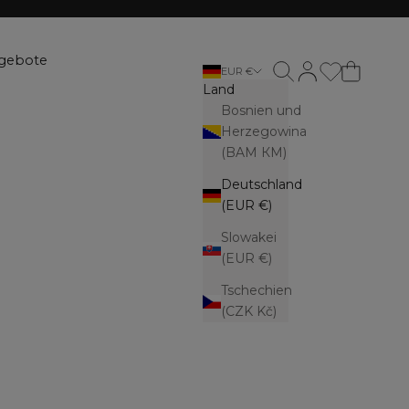
gebote
Suche öffnen
Kundenkontoseite
EUR €
Land
Bosnien und
Herzegowina
(BAM КМ)
Deutschland
(EUR €)
Slowakei
(EUR €)
Tschechien
(CZK Kč)