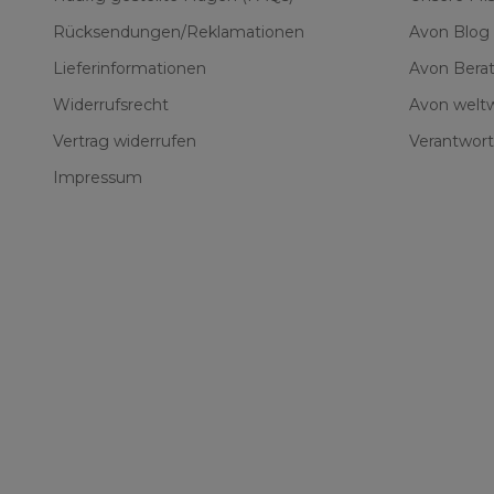
Red Supreme
Rücksendungen/Reklamationen
Avon Blog
Spiced Souffle
Lieferinformationen
Avon Berat
Velvet Hibiscus
Widerrufsrecht
Avon weltw
Vertrag widerrufen
Verantwort
Impressum