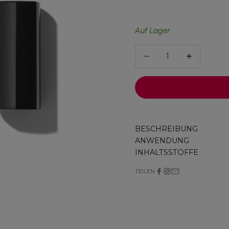
59 Hibiscus
62 Pout
63 Lilac Rom
68 Red 
70 
Auf Lager
Anzahl verringern
Anzahl verrin
BESCHREIBUNG
ANWENDUNG
INHALTSSTOFFE
TEILEN