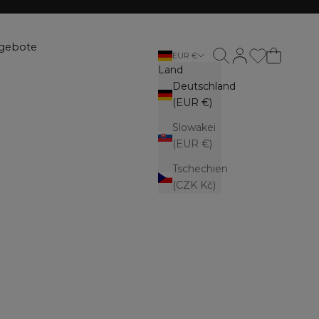
gebote
Suche öffnen
Kundenkontoseite
EUR €
Land
Deutschland
(EUR €)
Slowakei
(EUR €)
Tschechien
(CZK Kč)