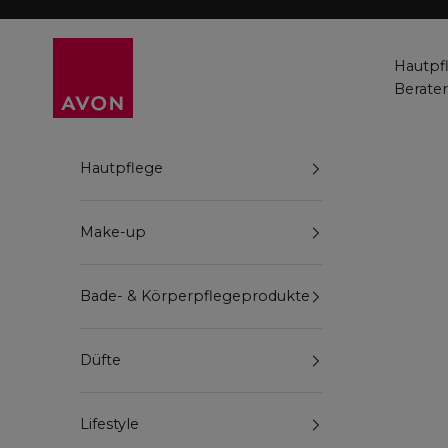
Zum Inhalt springen
Avon
Hautpf
Berate
Hautpflege
Make-up
Bade- & Körperpflegeprodukte
Düfte
Lifestyle