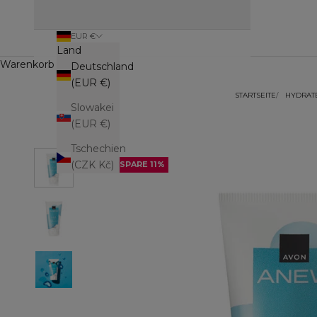
EUR €
Land
Warenkorb (0)
Deutschland
(EUR €)
STARTSEITE
HYDRAT
Slowakei
(EUR €)
Tschechien
(CZK Kč)
SPARE 11%
SPARE 11%
SPARE 11%