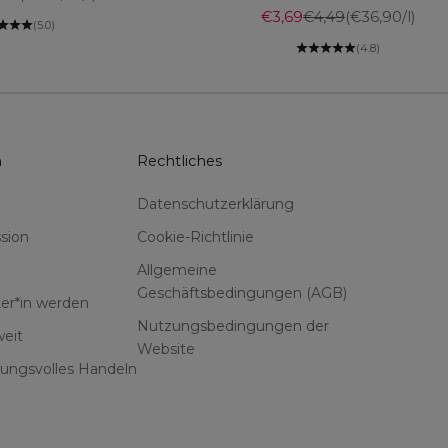
Angebot
Regulärer Preis
€3,69
€4,49
(€36,90/l)
(5.0)
(4.8)
n
Rechtliches
Datenschutzerklärung
sion
Cookie-Richtlinie
Allgemeine
Geschäftsbedingungen (AGB)
er*in werden
Nutzungsbedingungen der
eit
Website
ungsvolles Handeln