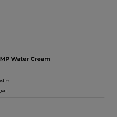
MP Water Cream
kosten
gen