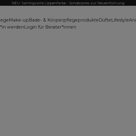
NEU: Samtigzarte Lippenfarbe - Sonderpreis zur Neueinführung
lege
Make-up
Bade- & Körperpflegeprodukte
Düfte
Lifestyle
An
r*in werden
Login für Berater*innen