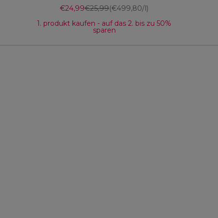
Angebot
Regulärer Preis
€24,99
€25,99
(€499,80/l)
1. produkt kaufen - auf das 2. bis zu 50%
sparen