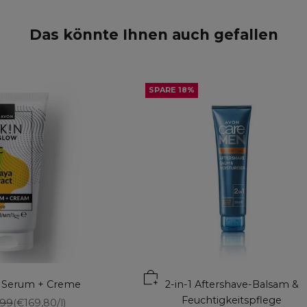
Das könnte Ihnen auch gefallen
SPARE 18%
 Serum + Creme
2-in-1 Aftershave-Balsam &
Feuchtigkeitspflege
ulärer Preis
,99
(€169,80/l)