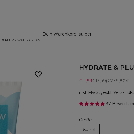
Dein Warenkorb ist leer
E & PLUMP WATER CREAM
HYDRATE & PLU
Angebot
Regulärer Preis
€11,99
€13,49
(€239,80/l)
inkl. MwSt., exkl. Versand
37 Bewertun
Größe:
50 ml