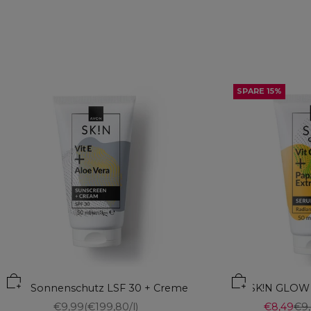
SPARE 15%
SK!N Sonnenschutz LSF 30 + Creme
SK!N GLOW
Angebot
Angebot
Reg
€9,99
(€199,80/l)
€8,49
€9