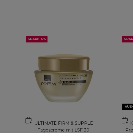
SPARE 4%
SPAR
AUS
ULTIMATE FIRM & SUPPLE
SK
Tagescreme mit LSF 30
Pro