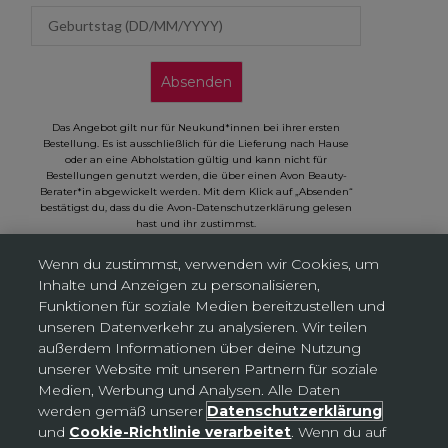
Geburtstag (DD/MM/YYYY)
Absenden
Das Angebot gilt nur für Neukund*innen bei ihrer ersten
Bestellung. Es ist ausschließlich für die Lieferung nach Hause
oder an eine Abholstation gültig und kann nicht für
Bestellungen genutzt werden, die über einen Avon Beauty-
Berater*in abgewickelt werden. Mit dem Klick auf „Absenden“
bestätigst du, dass du die Avon-Datenschutzerklärung gelesen
hast und ihr zustimmst.
Wenn du zustimmst, verwenden wir Cookies, um
Inhalte und Anzeigen zu personalisieren,
Funktionen für soziale Medien bereitzustellen und
unseren Datenverkehr zu analysieren. Wir teilen
Cookies-Einstellungen
außerdem Informationen über deine Nutzung
unserer Website mit unseren Partnern für soziale
Medien, Werbung und Analysen. Alle Daten
Deutschland (EUR €)
Land
werden gemäß unserer
Datenschutzerklärung
Bosnien und Herzegowina (BAM КМ)
und
Cookie-Richtlinie verarbeitet
. Wenn du auf