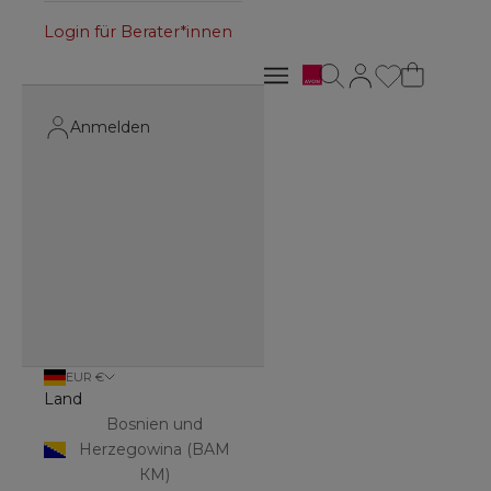
Login für Berater*innen
Avon
Suche öffnen
Kundenkontoseite 
Navigationsmenü öffnen
Navigationsmenü öffnen
Anmelden
EUR €
Land
Bosnien und
Herzegowina (BAM
КМ)