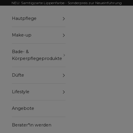
Zum Inhalt springen
NEU: Samtigzarte Lippenfarbe - Sonderpreis zur Neueinführung
Hautpflege
Make-up
Bade- &
Körperpflegeprodukte
Düfte
Lifestyle
Angebote
Berater*in werden