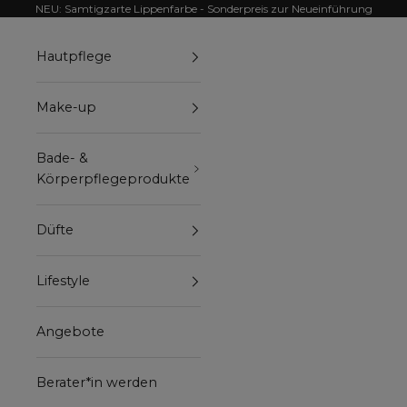
Zum Inhalt springen
NEU: Samtigzarte Lippenfarbe - Sonderpreis zur Neueinführung
Hautpflege
Make-up
Bade- &
Körperpflegeprodukte
Düfte
Lifestyle
Angebote
Berater*in werden