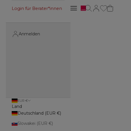
Avon
Suche öffnen
Kundenkontoseite 
Navigationsmenü öffnen
Login für Berater*innen
Navigationsmenü öffnen
Anmelden
EUR €
Land
Deutschland (EUR €)
Slowakei (EUR €)