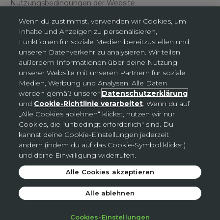
Nutzungsbedingungen der Website
Wenn du zustimmst, verwenden wir Cookies, um
Inhalte und Anzeigen zu personalisieren,
Funktionen für soziale Medien bereitzustellen und
unseren Datenverkehr zu analysieren. Wir teilen
außerdem Informationen über deine Nutzung
Cookies-Einstellungen
unserer Website mit unseren Partnern für soziale
Medien, Werbung und Analysen. Alle Daten
werden gemäß unserer
Datenschutzerklärung
Deutschland (EUR €)
und
Cookie-Richtlinie verarbeitet
. Wenn du auf
Land
„Alle Cookies ablehnen“ klickst, nutzen wir nur
Deutschland (EUR €)
Cookies, die "unbedingt erforderlich" sind. Du
kannst deine Cookie-Einstellungen jederzeit
Slowakei (EUR €)
ändern (indem du auf das Cookie-Symbol klickst)
Tschechien (CZK Kč)
und deine Einwilligung widerrufen.
Alle Cookies akzeptieren
© 2026 - Avon
.
Alle ablehnen
Cookies-Einstellungen