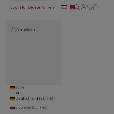
Avon
Suche öffnen
Kundenkontoseite 
Navigationsmenü öffnen
Login für Berater*innen
Navigationsmenü öffnen
Anmelden
EUR €
Land
Deutschland (EUR €)
Slowakei (EUR €)