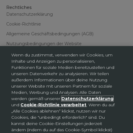
Rechtliches
Datenschutzerklärung
Cookie-Richtlinie
Allgemeine Geschäftsbedingungen (AGB)
Nutzungsbedingungen der Website
Wenn du zustimmst, verwenden wir Cookies, um
Inhalte und Anzeigen zu personalisieren,
Funktionen für soziale Medien bereitzustellen und
unseren Datenverkehr zu analysieren. Wir teilen
außerdem Informationen über deine Nutzung
Cookies-Einstellungen
unserer Website mit unseren Partnern für soziale
Medien, Werbung und Analysen. Alle Daten
werden gemäß unserer
Datenschutzerklärung
Deutschland (EUR €)
und
Cookie-Richtlinie verarbeitet
. Wenn du auf
Land
„Alle Cookies ablehnen“ klickst, nutzen wir nur
Deutschland (EUR €)
Cookies, die "unbedingt erforderlich" sind. Du
kannst deine Cookie-Einstellungen jederzeit
Slowakei (EUR €)
ändern (indem du auf das Cookie-Symbol klickst)