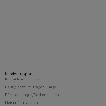
Optionen auswählen
SK!N NOURISH Serum +
Creme (Reisegröße)
Angebot
Regulärer Preis
€2,79
€3,49
(€279,00/l)
(5.0)
Kundensupport
Kontaktieren Sie uns
Häufig gestellte Fragen (FAQs)
Rücksendungen/Reklamationen
Lieferinformationen