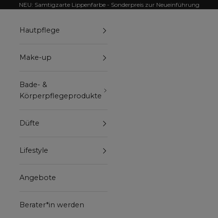
Zum Inhalt springen
NEU: Samtigzarte Lippenfarbe - Sonderpreis zur Neueinführung
Hautpflege
Make-up
Bade- &
Körperpflegeprodukte
Düfte
Lifestyle
Angebote
Berater*in werden