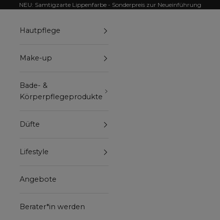
Zum Inhalt springen
NEU: Samtigzarte Lippenfarbe - Sonderpreis zur Neueinführung
Hautpflege
Make-up
Bade- &
Körperpflegeprodukte
Düfte
Lifestyle
Angebote
Berater*in werden