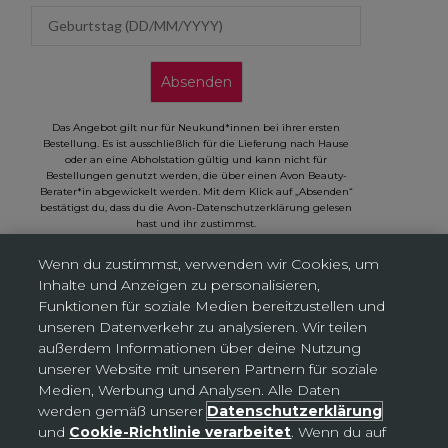
Geburtstag (DD/MM/YYYY)
Absenden
Das Angebot gilt nur für Neukund*innen bei ihrer ersten
Bestellung. Es ist ausschließlich für die Lieferung nach Hause
oder an eine Abholstation gültig und kann nicht für
Bestellungen genutzt werden, die über einen Avon Beauty-
Berater*in abgewickelt werden. Mit dem Klick auf „Absenden“
bestätigst du, dass du die Avon-Datenschutzerklärung gelesen
hast und ihr zustimmst.
Wenn du zustimmst, verwenden wir Cookies, um
Inhalte und Anzeigen zu personalisieren,
Funktionen für soziale Medien bereitzustellen und
unseren Datenverkehr zu analysieren. Wir teilen
Cookies-Einstellungen
außerdem Informationen über deine Nutzung
unserer Website mit unseren Partnern für soziale
Medien, Werbung und Analysen. Alle Daten
Deutschland (EUR €)
Land
werden gemäß unserer
Datenschutzerklärung
Bosnien und Herzegowina (BAM КМ)
und
Cookie-Richtlinie verarbeitet
. Wenn du auf