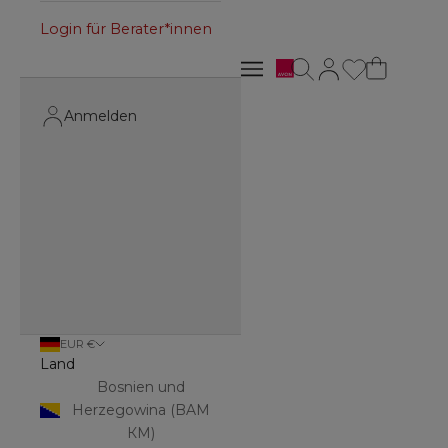
Login für Berater*innen
Avon
Suche öffnen
Kundenkontoseite 
Navigationsmenü öffnen
Navigationsmenü öffnen
Anmelden
EUR €
Land
Bosnien und
Herzegowina (BAM
КМ)