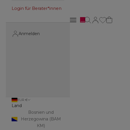
Login für Berater*innen
Avon
Suche öffnen
Kundenkontoseite 
Navigationsmenü öffnen
Navigationsmenü öffnen
Anmelden
EUR €
Land
Bosnien und
Herzegowina (BAM
КМ)