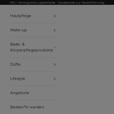
Zum Inhalt springen
NEU: Samtigzarte Lippenfarbe - Sonderpreis zur Neueinführung
Hautpflege
Make-up
Bade- &
Körperpflegeprodukte
Düfte
Lifestyle
Angebote
Berater*in werden