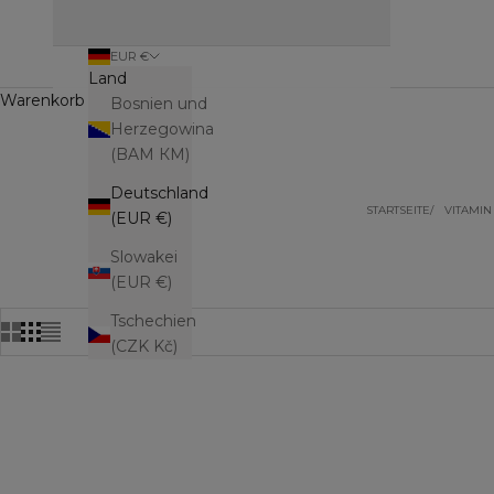
EUR €
Land
Warenkorb (0)
Bosnien und
Herzegowina
(BAM КМ)
Deutschland
STARTSEITE
VITAMIN
(EUR €)
Slowakei
(EUR €)
Tschechien
(CZK Kč)