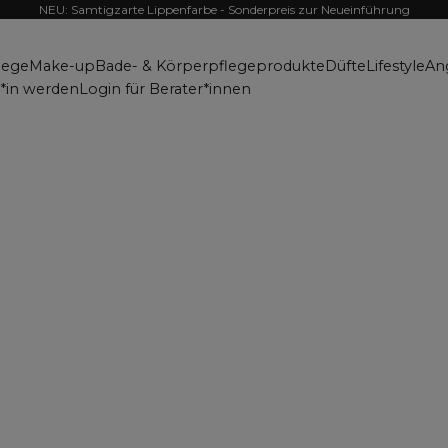
NEU: Samtigzarte Lippenfarbe - Sonderpreis zur Neueinführung
lege
Make-up
Bade- & Körperpflegeprodukte
Düfte
Lifestyle
An
r*in werden
Login für Berater*innen