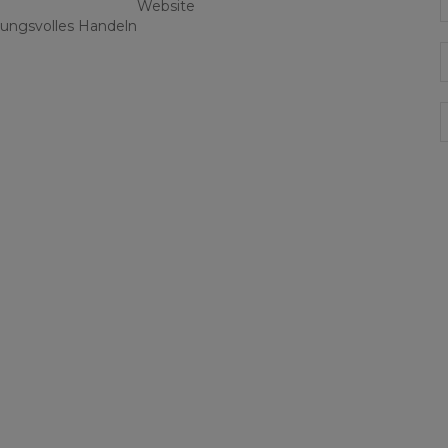
Website
ungsvolles Handeln
E
G