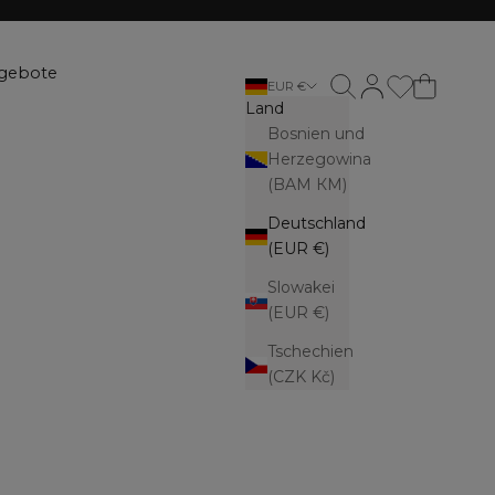
gebote
Suche öffnen
Kundenkontoseite
EUR €
Land
Bosnien und
Herzegowina
(BAM КМ)
Deutschland
(EUR €)
Slowakei
(EUR €)
Tschechien
(CZK Kč)