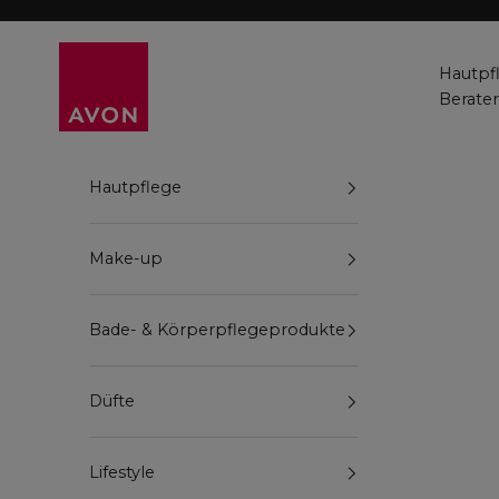
Zum Inhalt springen
Avon
Hautpf
Berate
Hautpflege
Make-up
Bade- & Körperpflegeprodukte
Düfte
Lifestyle