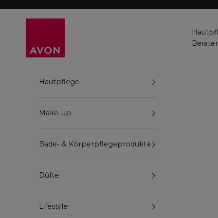
Zum Inhalt springen
Avon
Hautpf
Berate
Hautpflege
Make-up
Bade- & Körperpflegeprodukte
Düfte
Lifestyle