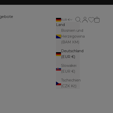
gebote
Suche öffnen
Kundenkontoseite
EUR €
Land
Bosnien und
Herzegowina
(BAM КМ)
Deutschland
(EUR €)
Slowakei
(EUR €)
Tschechien
(CZK Kč)