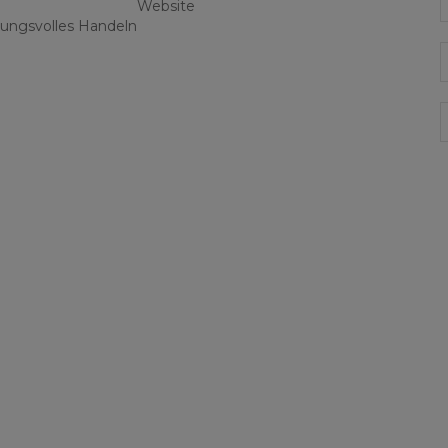
Website
ungsvolles Handeln
E
G