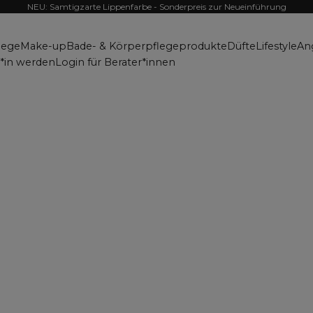
NEU: Samtigzarte Lippenfarbe - Sonderpreis zur Neueinführung
lege
Make-up
Bade- & Körperpflegeprodukte
Düfte
Lifestyle
An
r*in werden
Login für Berater*innen