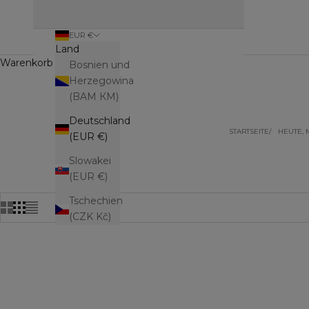
EUR €
Land
Warenkorb (0)
Bosnien und
Herzegowina
(BAM КМ)
Deutschland
STARTSEITE
HEUTE,
(EUR €)
Slowakei
(EUR €)
Tschechien
(CZK Kč)