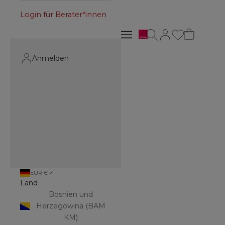
Login für Berater*innen
Avon
Suche öffnen
Kundenkontoseite 
Navigationsmenü öffnen
Navigationsmenü öffnen
Anmelden
EUR €
Land
Bosnien und
Herzegowina (BAM
КМ)