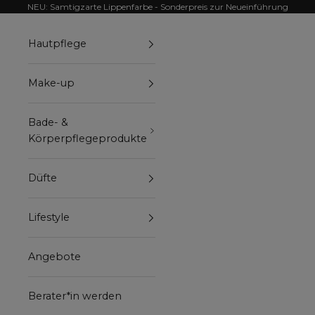
Zum Inhalt springen
NEU: Samtigzarte Lippenfarbe - Sonderpreis zur Neueinführung
Hautpflege
Make-up
Bade- &
Körperpflegeprodukte
Düfte
Lifestyle
Angebote
Berater*in werden