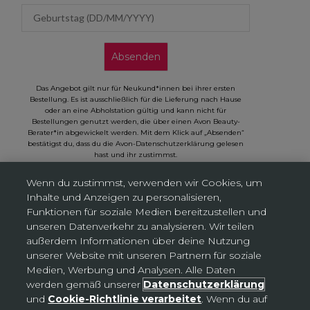
Geburtstag (DD/MM/YYYY)
Absenden
Das Angebot gilt nur für Neukund*innen bei ihrer ersten
Bestellung. Es ist ausschließlich für die Lieferung nach Hause
oder an eine Abholstation gültig und kann nicht für
Bestellungen genutzt werden, die über einen Avon Beauty-
Berater*in abgewickelt werden. Mit dem Klick auf „Absenden“
bestätigst du, dass du die Avon-Datenschutzerklärung gelesen
hast und ihr zustimmst.
Wenn du zustimmst, verwenden wir Cookies, um
Inhalte und Anzeigen zu personalisieren,
Funktionen für soziale Medien bereitzustellen und
unseren Datenverkehr zu analysieren. Wir teilen
Cookies-Einstellungen
außerdem Informationen über deine Nutzung
unserer Website mit unseren Partnern für soziale
Medien, Werbung und Analysen. Alle Daten
Deutschland (EUR €)
Land
werden gemäß unserer
Datenschutzerklärung
Bosnien und Herzegowina (BAM КМ)
und
Cookie-Richtlinie verarbeitet
. Wenn du auf