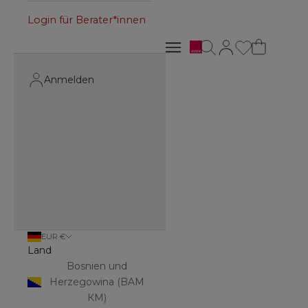
Login für Berater*innen
Avon
Suche öffnen
Kundenkontoseite 
Navigationsmenü öffnen
Navigationsmenü öffnen
Anmelden
EUR €
Land
Bosnien und
Herzegowina (BAM
КМ)