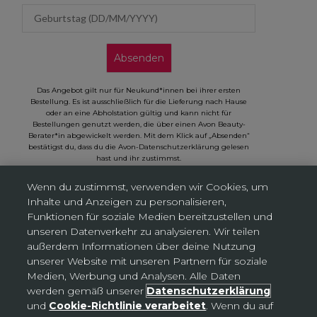
Geburtstag (DD/MM/YYYY)
Absenden
Das Angebot gilt nur für Neukund*innen bei ihrer ersten
Bestellung. Es ist ausschließlich für die Lieferung nach Hause
oder an eine Abholstation gültig und kann nicht für
Bestellungen genutzt werden, die über einen Avon Beauty-
Berater*in abgewickelt werden. Mit dem Klick auf „Absenden“
bestätigst du, dass du die Avon-Datenschutzerklärung gelesen
hast und ihr zustimmst.
Wenn du zustimmst, verwenden wir Cookies, um
Inhalte und Anzeigen zu personalisieren,
Funktionen für soziale Medien bereitzustellen und
unseren Datenverkehr zu analysieren. Wir teilen
Cookies-Einstellungen
außerdem Informationen über deine Nutzung
unserer Website mit unseren Partnern für soziale
Medien, Werbung und Analysen. Alle Daten
Deutschland (EUR €)
Land
werden gemäß unserer
Datenschutzerklärung
Bosnien und Herzegowina (BAM КМ)
und
Cookie-Richtlinie verarbeitet
. Wenn du auf