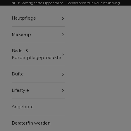
Zum Inhalt springen
NEU: Samtigzarte Lippenfarbe - Sonderpreis zur Neueinführung
Hautpflege
Make-up
Bade- &
Körperpflegeprodukte
Düfte
Lifestyle
Angebote
Berater*in werden