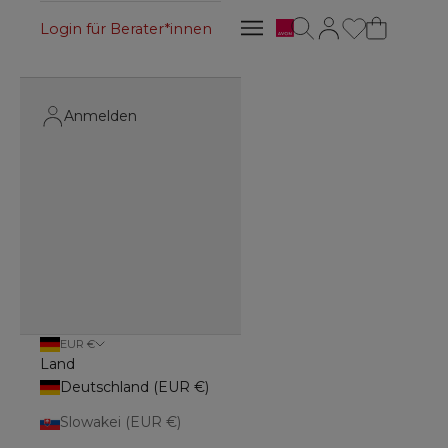
Avon
Suche öffnen
Kundenkontoseite 
Navigationsmenü öffnen
Login für Berater*innen
Navigationsmenü öffnen
Anmelden
EUR €
Land
Deutschland (EUR €)
Slowakei (EUR €)