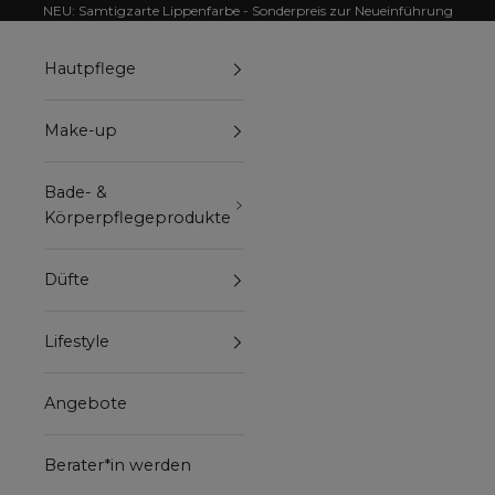
Zum Inhalt springen
NEU: Samtigzarte Lippenfarbe - Sonderpreis zur Neueinführung
Hautpflege
Make-up
Bade- &
Körperpflegeprodukte
Düfte
Lifestyle
Angebote
Berater*in werden