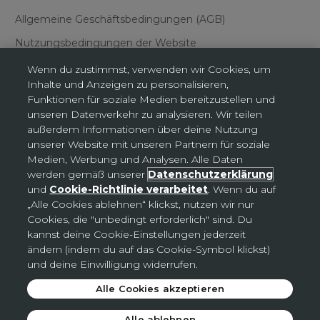
Allgemeine Geschäftsbedingungen (AGB)
Nutzungsbedingungen der Website
Wenn du zustimmst, verwenden wir Cookies, um
Inhalte und Anzeigen zu personalisieren,
Funktionen für soziale Medien bereitzustellen und
unseren Datenverkehr zu analysieren. Wir teilen
außerdem Informationen über deine Nutzung
Cookies-Einstellungen
unserer Website mit unseren Partnern für soziale
Medien, Werbung und Analysen. Alle Daten
werden gemäß unserer
Datenschutzerklärung
Deutschland (EUR €)
und
Cookie-Richtlinie verarbeitet
. Wenn du auf
Land
„Alle Cookies ablehnen“ klickst, nutzen wir nur
Deutschland (EUR €)
Cookies, die "unbedingt erforderlich" sind. Du
kannst deine Cookie-Einstellungen jederzeit
Slowakei (EUR €)
ändern (indem du auf das Cookie-Symbol klickst)
Tschechien (CZK Kč)
und deine Einwilligung widerrufen.
Alle Cookies akzeptieren
© 2026 - Avon
.
Alle ablehnen