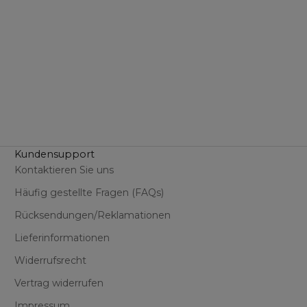
Angebot
€6,99
(€55,92/l)
(4.1)
(4.9)
Kundensupport
Kontaktieren Sie uns
Häufig gestellte Fragen (FAQs)
Rücksendungen/Reklamationen
Lieferinformationen
Widerrufsrecht
Vertrag widerrufen
Impressum