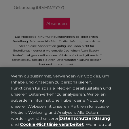
Geburtstag (DD/MM/YYYY)
Absenden
Das Angebot gilt nur für Neukund*innen bei ihrer ersten
Bestellung. Es ist ausschließlich für die Lieferung nach Hause
oder an eine Abholstation gültig und kann nicht für
Bestellungen genutzt werden, die über einen Avon Beauty-
Berater*in abgewickelt werden. Mit dem Klick auf „Absenden“
bestätigst du, dass du die Avon-Datenschutzerklärung gelesen
hast und ihr zustimmst.
Wenn du zustimmst, verwenden wir Cookies, um
Inhalte und Anzeigen zu personalisieren,
Funktionen für soziale Medien bereitzustellen und
unseren Datenverkehr zu analysieren. Wir teilen
Cookies-Einstellungen
außerdem Informationen über deine Nutzung
unserer Website mit unseren Partnern für soziale
Medien, Werbung und Analysen. Alle Daten
Deutschland (EUR €)
Land
werden gemäß unserer
Datenschutzerklärung
Bosnien und Herzegowina (BAM КМ)
und
Cookie-Richtlinie verarbeitet
. Wenn du auf