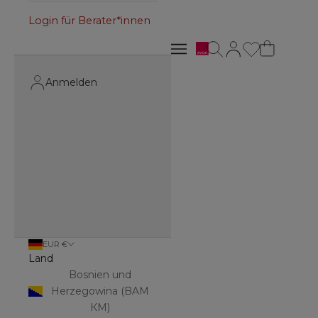
Login für Berater*innen
Avon
Suche öffnen
Kundenkontoseite 
Navigationsmenü öffnen
Navigationsmenü öffnen
Anmelden
EUR €
Land
Bosnien und
Herzegowina (BAM
КМ)