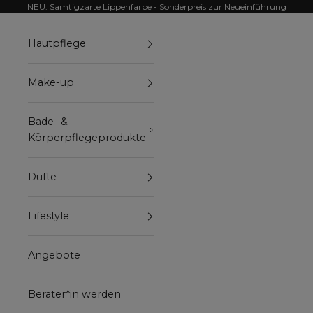
Zum Inhalt springen
NEU: Samtigzarte Lippenfarbe - Sonderpreis zur Neueinführung
Hautpflege
Make-up
Bade- &
Körperpflegeprodukte
Düfte
Lifestyle
Angebote
Berater*in werden