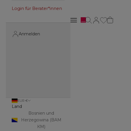
Login für Berater*innen
Avon
Suche öffnen
Kundenkontoseite 
Navigationsmenü öffnen
Navigationsmenü öffnen
Anmelden
EUR €
Land
Bosnien und
Herzegowina (BAM
КМ)