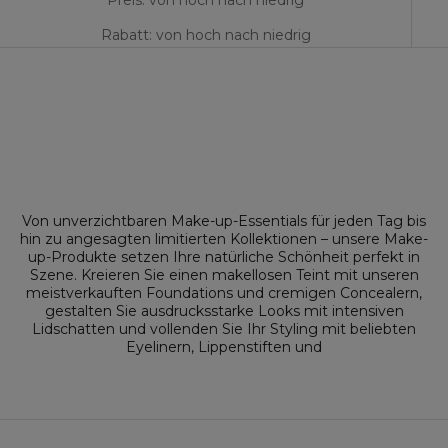
Preis: von hoch nach niedrig
Rabatt: von hoch nach niedrig
Von unverzichtbaren Make-up-Essentials für jeden Tag bis
hin zu angesagten limitierten Kollektionen – unsere Make-
up-Produkte setzen Ihre natürliche Schönheit perfekt in
Szene. Kreieren Sie einen makellosen Teint mit unseren
meistverkauften
Foundations
und
cremigen Concealern
,
gestalten Sie ausdrucksstarke Looks mit intensiven
Lidschatten und vollenden Sie Ihr Styling mit beliebten
Eyelinern
,
Lippenstiften
und