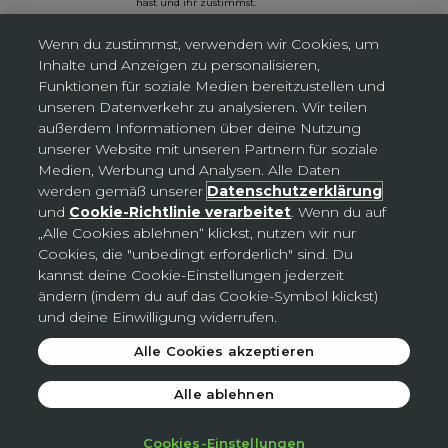
hast und ihr zustimmst.
Wenn du zustimmst, verwenden wir Cookies, um
Inhalte und Anzeigen zu personalisieren,
Funktionen für soziale Medien bereitzustellen und
Cookies-Einstellungen
unseren Datenverkehr zu analysieren. Wir teilen
außerdem Informationen über deine Nutzung
unserer Website mit unseren Partnern für soziale
Medien, Werbung und Analysen. Alle Daten
Deutschland (EUR €)
Land
werden gemäß unserer
Datenschutzerklärung
Bosnien und Herzegowina (BAM КМ)
und
Cookie-Richtlinie verarbeitet
. Wenn du auf
„Alle Cookies ablehnen“ klickst, nutzen wir nur
Deutschland (EUR €)
Cookies, die "unbedingt erforderlich" sind. Du
kannst deine Cookie-Einstellungen jederzeit
Slowakei (EUR €)
ändern (indem du auf das Cookie-Symbol klickst)
Tschechien (CZK Kč)
und deine Einwilligung widerrufen.
Alle Cookies akzeptieren
© 2026 - Avon
.
Alle ablehnen
Cookies-Einstellungen