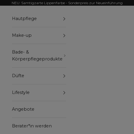
Zum Inhalt springen
NEU: Samtigzarte Lippenfarbe - Sonderpreis zur Neueinführung
Hautpflege
Make-up
Bade- &
Körperpflegeprodukte
Düfte
Lifestyle
Angebote
Berater*in werden