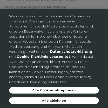
Nutzungsbedingungen der Website
Wenn du zustimmst, verwenden wir Cookies, um
Inhalte und Anzeigen zu personalisieren,
Funktionen für soziale Medien bereitzustellen und
unseren Datenverkehr zu analysieren. Wir teilen
außerdem Informationen über deine Nutzung
Cookies-Einstellungen
unserer Website mit unseren Partnern für soziale
Medien, Werbung und Analysen. Alle Daten
werden gemäß unserer
Datenschutzerklärung
Deutschland (EUR €)
und
Cookie-Richtlinie verarbeitet
. Wenn du auf
Land
„Alle Cookies ablehnen“ klickst, nutzen wir nur
Deutschland (EUR €)
Cookies, die "unbedingt erforderlich" sind. Du
kannst deine Cookie-Einstellungen jederzeit
Slowakei (EUR €)
ändern (indem du auf das Cookie-Symbol klickst)
Tschechien (CZK Kč)
und deine Einwilligung widerrufen.
Alle Cookies akzeptieren
© 2026 - Avon
.
Alle ablehnen