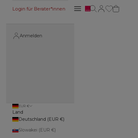
Avon
Suche öffnen
Kundenkontoseite 
Navigationsmenü öffnen
Login für Berater*innen
Navigationsmenü öffnen
Anmelden
EUR €
Land
Deutschland (EUR €)
Slowakei (EUR €)