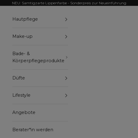
Zum Inhalt springen
NEU: Samtigzarte Lippenfarbe - Sonderpreis zur Neueinführung
Hautpflege
Make-up
Bade- &
Körperpflegeprodukte
Düfte
Lifestyle
Angebote
Berater*in werden