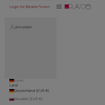
Avon
Suche öffnen
Kundenkontoseite 
Navigationsmenü öffnen
Login für Berater*innen
Navigationsmenü öffnen
Anmelden
EUR €
Land
Deutschland (EUR €)
Slowakei (EUR €)