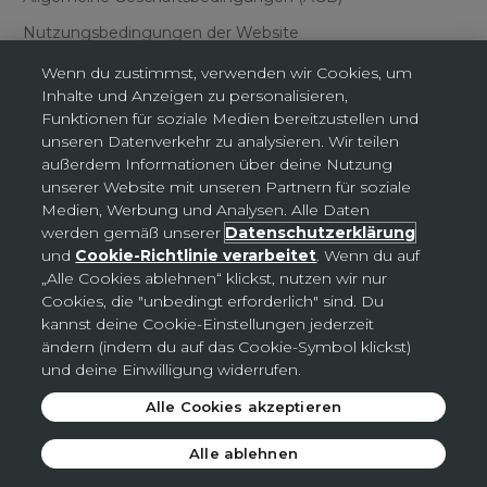
Nutzungsbedingungen der Website
Wenn du zustimmst, verwenden wir Cookies, um
Inhalte und Anzeigen zu personalisieren,
Funktionen für soziale Medien bereitzustellen und
unseren Datenverkehr zu analysieren. Wir teilen
außerdem Informationen über deine Nutzung
Cookies-Einstellungen
unserer Website mit unseren Partnern für soziale
Medien, Werbung und Analysen. Alle Daten
werden gemäß unserer
Datenschutzerklärung
Deutschland (EUR €)
und
Cookie-Richtlinie verarbeitet
. Wenn du auf
Land
„Alle Cookies ablehnen“ klickst, nutzen wir nur
Deutschland (EUR €)
Cookies, die "unbedingt erforderlich" sind. Du
kannst deine Cookie-Einstellungen jederzeit
Slowakei (EUR €)
ändern (indem du auf das Cookie-Symbol klickst)
Tschechien (CZK Kč)
und deine Einwilligung widerrufen.
Alle Cookies akzeptieren
© 2026 - Avon
.
Alle ablehnen