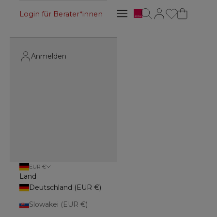
Avon
Suche öffnen
Kundenkontoseite 
Navigationsmenü öffnen
Login für Berater*innen
Navigationsmenü öffnen
Anmelden
EUR €
Land
Deutschland (EUR €)
Slowakei (EUR €)