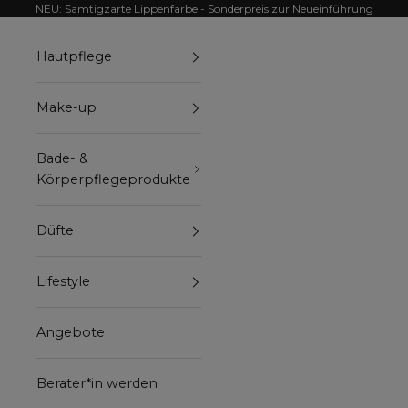
Zum Inhalt springen
NEU: Samtigzarte Lippenfarbe - Sonderpreis zur Neueinführung
Hautpflege
Make-up
Bade- &
Körperpflegeprodukte
Düfte
Lifestyle
Angebote
Berater*in werden