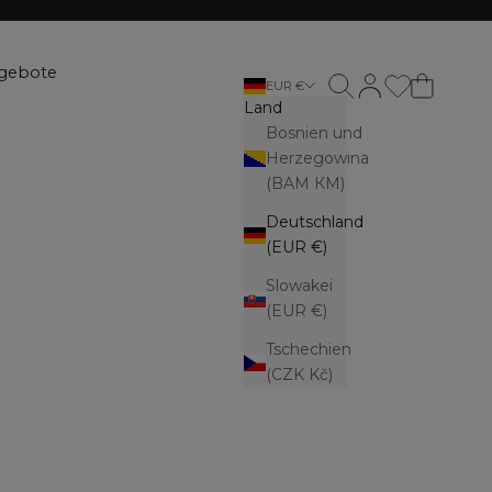
gebote
Suche öffnen
Kundenkontoseite
EUR €
Land
Bosnien und
Herzegowina
(BAM КМ)
Deutschland
(EUR €)
Slowakei
(EUR €)
Tschechien
(CZK Kč)