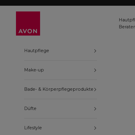
Zum Inhalt springen
Avon
Hautpf
Berate
Hautpflege
Make-up
Bade- & Körperpflegeprodukte
Düfte
Lifestyle