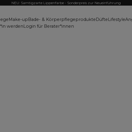
NEU: Samtigzarte Lippenfarbe - Sonderpreis zur Neueinführung
lege
Make-up
Bade- & Körperpflegeprodukte
Düfte
Lifestyle
An
r*in werden
Login für Berater*innen