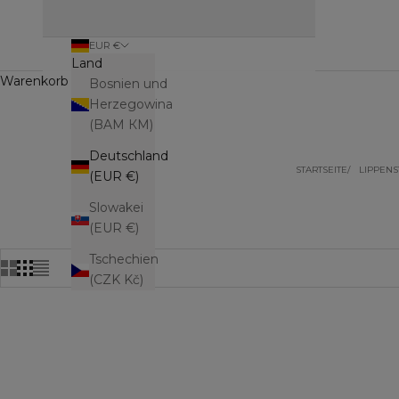
EUR €
Land
Warenkorb (0)
Bosnien und
Herzegowina
(BAM КМ)
Deutschland
STARTSEITE
LIPPENS
(EUR €)
Slowakei
(EUR €)
Tschechien
(CZK Kč)