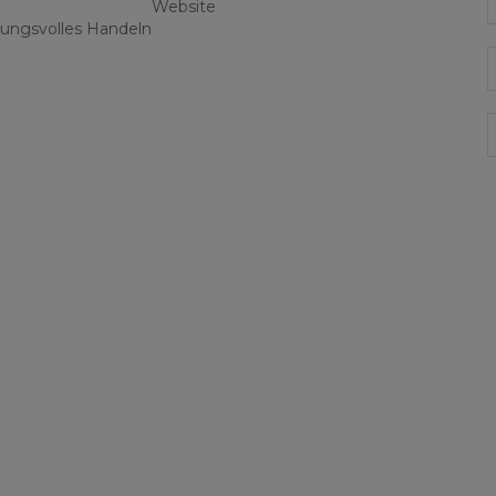
Website
ungsvolles Handeln
E
G